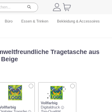
Büro
Essen & Trinken
Bekleidung & Accessoires
mweltfreundliche Tragetasche aus
 Beige
Vollfarbig
Vollfarbig
Digitaldruck
i
Digitaler Transfer
Top-Qualität
i