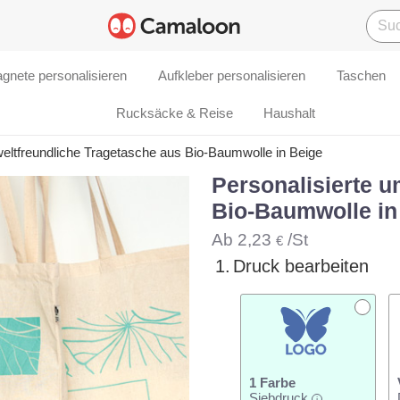
gnete personalisieren
Aufkleber personalisieren
Taschen
Rucksäcke & Reise
Haushalt
weltfreundliche Tragetasche aus Bio-Baumwolle in Beige
Personalisierte u
Bio-Baumwolle in
Ab
2,23
/St
€
1.
Druck bearbeiten
1 Farbe
Siebdruck
i