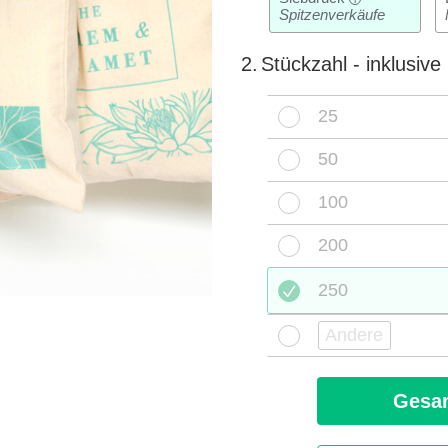
Spitzenverkäufe
2.
Stückzahl - inklusiv
25
50
100
200
250
Gesam