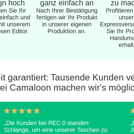
gn hoch
ganz einfach an
zu ma
en Sie Ihr
Nach Ihrer Bestätigung
Profitiere
einfach und
fertigen wir Ihr Produkt
unse
mit unserem
in unserer eigenen
Expressvers
sen Editor.
Produktion an.
Sie Ihr Pr
Handumd
erhal
it garantiert: Tausende Kunden v
ei Camaloon machen wir's mögli
„Die Kunden bei REC.0 standen
„
Schlange, um eine unserer Taschen zu
J