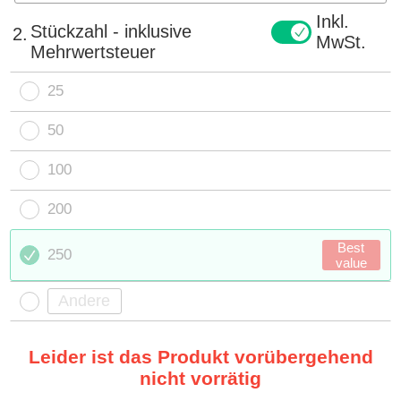
Inkl.
Stückzahl - inklusive
2.
MwSt.
Mehrwertsteuer
25
50
100
200
Best
250
value
Leider ist das Produkt vorübergehend
nicht vorrätig