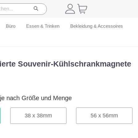
Büro
Essen & Trinken
Bekleidung & Accessoires
ierte Souvenir-Kühlschrankmagnete
 je nach Größe und Menge
38
x
38
mm
56
x
56
mm