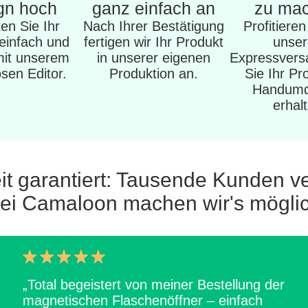
gn hoch
ganz einfach an
zu ma
en Sie Ihr
Nach Ihrer Bestätigung
Profitiere
einfach und
fertigen wir Ihr Produkt
unse
mit unserem
in unserer eigenen
Expressvers
sen Editor.
Produktion an.
Sie Ihr Pr
Handumd
erhal
it garantiert: Tausende Kunden v
ei Camaloon machen wir's mögli
„Total begeistert von meiner Bestellung der
magnetischen Flaschenöffner – einfach