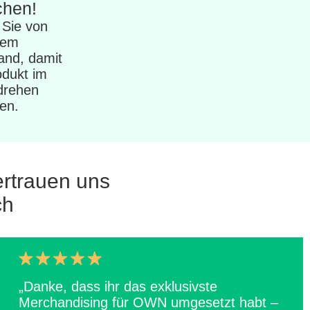
chen!
n Sie von
rem
and, damit
odukt im
rehen
ten.
ertrauen uns
ch
„Danke, dass ihr das exklusivste
Merchandising für OWN umgesetzt habt –