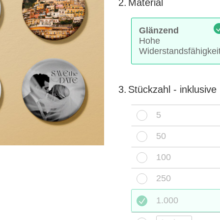
2.
Material
Glänzend
Hohe
Widerstandsfähigkei
3.
Stückzahl - inklusiv
5
50
100
250
1.000