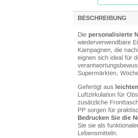
BESCHREIBUNG
Die
personalisierte 
wiederverwendbare Ei
Kampagnen, die nachha
eignen sich ideal für 
verantwortungsbewuss
Supermärkten, Woche
Gefertigt aus
leichte
Luftzirkulation für O
zusätzliche Fronttas
PP sorgen für prakti
Bedrucken Sie die N
Sie sie als funktiona
Lebensmitteln.