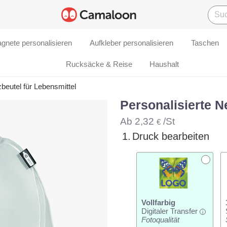
gnete personalisieren
Aufkleber personalisieren
Taschen
Rucksäcke & Reise
Haushalt
zbeutel für Lebensmittel
Personalisierte N
Ab
2,32
/St
€
1.
Druck bearbeiten
Vollfarbig
Digitaler Transfer
i
Fotoqualität