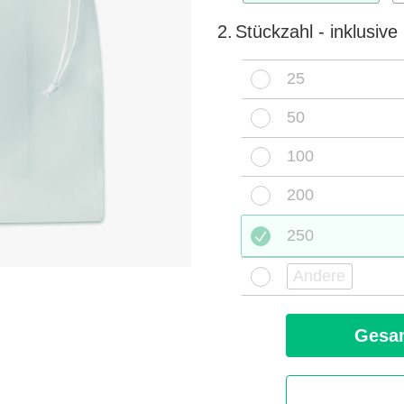
2.
Stückzahl - inklusiv
25
50
100
200
250
Gesam