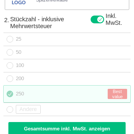
Inkl.
Stückzahl - inklusive
2.
MwSt.
Mehrwertsteuer
25
50
100
200
Best
250
value
Gesamtsumme inkl. MwSt. anzeigen