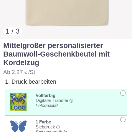
1 / 3
Mittelgroßer personalisierter
Baumwoll-Geschenkbeutel mit
Kordelzug
Ab
2,27
/St
€
1.
Druck bearbeiten
Vollfarbig
Digitaler Transfer
i
Fotoqualität
1 Farbe
Siebdruck
i
Spitzenverkäufe