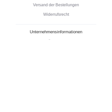
Versand der Bestellungen
Widerrufsrecht
Unternehmensinformationen
Über uns
Umweltfreundliche Geschenke
Rezensionen
©2026 Camaloon
Cookies
Nutzungsbedindungen
Cookie-Einstellungen
|
|