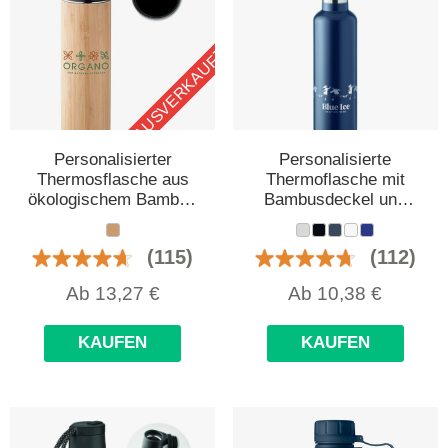
AUSVERKAUFT
Personalisierter
Personalisierte
Thermosflasche aus
Thermoflasche mit
ökologischem Bambus
Bambusdeckel und
mit Tee-Infuser und
Griff 1L
Thermometer
(115)
(112)
Ab
13,27
€
Ab
10,38
€
KAUFEN
KAUFEN