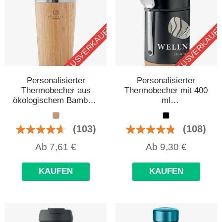
AUSVERKAUFT
AUSVERKAUF
Personalisierter
Personalisierter
Thermobecher aus
Thermobecher mit 400
ökologischem Bambus,
ml
400 ml
Fassungsvermögen,
Korkboden und Löffel
(103)
(108)
Ab
7,61
€
Ab
9,30
€
KAUFEN
KAUFEN