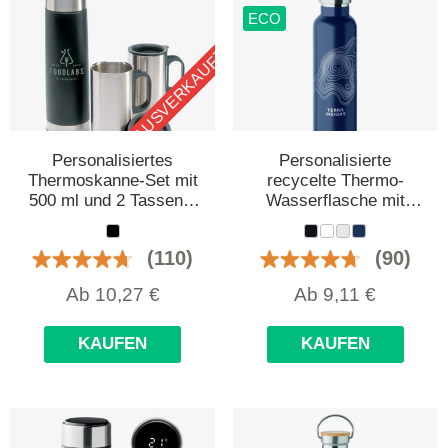
ECO
AUSVERKAUFT
Personalisiertes
Personalisierte
Thermoskanne-Set mit
recycelte Thermo-
500 ml und 2 Tassen à
Wasserflasche mit
220 ml
Trinkhalm und Griff
660 ml
(110)
(90)
Ab
10,27
€
Ab
9,11
€
KAUFEN
KAUFEN