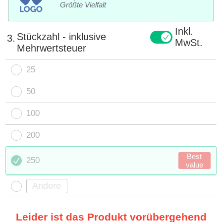
Größte Vielfalt
Inkl.
Stückzahl - inklusive
3.
MwSt.
Mehrwertsteuer
25
50
100
200
Best
250
value
Leider ist das Produkt vorübergehend