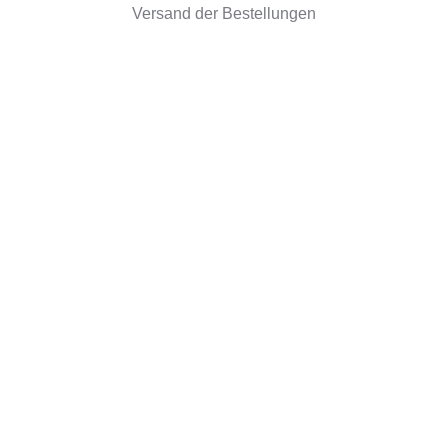
Versand der Bestellungen
Widerrufsrecht
Unternehmensinformationen
Über uns
Umweltfreundliche Geschenke
Rezensionen
©2026 Camaloon
Cookies
Nutzungsbedindungen
Cookie-Einstellungen
|
|