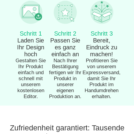
Schritt 1
Schritt 2
Schritt 3
Laden Sie
Passen Sie
Bereit,
Ihr Design
es ganz
Eindruck zu
hoch
einfach an
machen!
Gestalten Sie
Nach Ihrer
Profitieren Sie
Ihr Produkt
Bestätigung
von unserem
einfach und
fertigen wir Ihr
Expressversand,
schnell mit
Produkt in
damit Sie Ihr
unserem
unserer
Produkt im
kostenlosen
eigenen
Handumdrehen
Editor.
Produktion an.
erhalten.
Zufriedenheit garantiert: Tausende