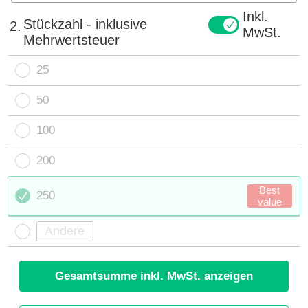
Inkl.
Stückzahl - inklusive
2.
MwSt.
Mehrwertsteuer
25
50
100
200
Best
250
value
Gesamtsumme inkl. MwSt. anzeigen