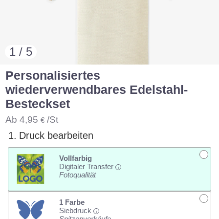
1 / 5
Personalisiertes
wiederverwendbares Edelstahl-
Besteckset
Ab
4,95
/St
€
1.
Druck bearbeiten
Vollfarbig
Digitaler Transfer
i
Fotoqualität
1 Farbe
Siebdruck
i
Spitzenverkäufe