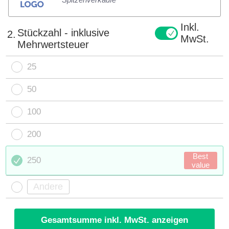
Inkl.
Stückzahl - inklusive
2.
MwSt.
Mehrwertsteuer
25
50
100
200
Best
250
value
Gesamtsumme inkl. MwSt. anzeigen