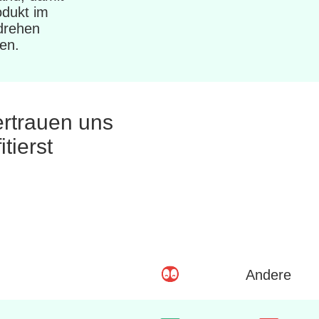
odukt im
rehen
ten.
ertrauen uns
tierst
Andere