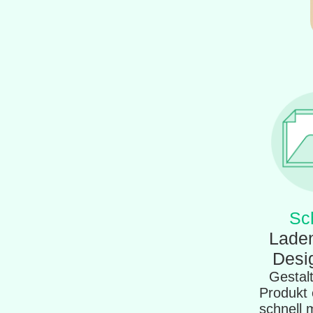
Sch
Laden
Desi
Gestalt
Produkt 
schnell 