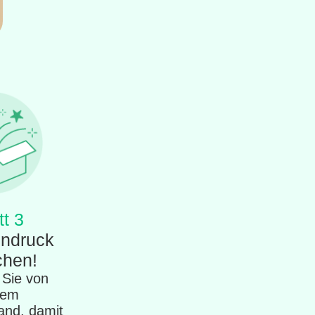
tt 3
indruck
chen!
n Sie von
rem
and, damit