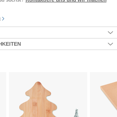
n
HKEITEN