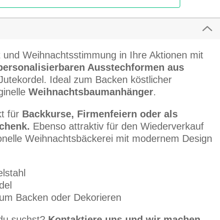
ät und Weihnachtsstimmung in Ihre Aktionen mit
 personalisierbaren Ausstechformen aus
 Jutekordel. Ideal zum Backen köstlicher
ginelle
Weihnachtsbaumanhänger
.
kt für
Backkurse, Firmenfeiern oder als
chenk.
Ebenso attraktiv für den Wiederverkauf
tionelle Weihnachtsbäckerei mit modernem Design
lstahl
del
 zum Backen oder Dekorieren
 du suchst?
Kontaktiere uns und wir machen