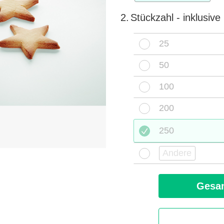
2.
Stückzahl - inklusiv
25
50
100
200
250
Gesam