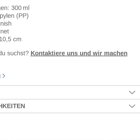
en: 300 ml
opylen (PP)
inish
gnet
10,5 cm
 du suchst?
Kontaktiere uns und wir machen
n
HKEITEN