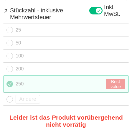
Inkl.
Stückzahl - inklusive
2.
MwSt.
Mehrwertsteuer
25
50
100
200
Best
250
value
Leider ist das Produkt vorübergehend
nicht vorrätig