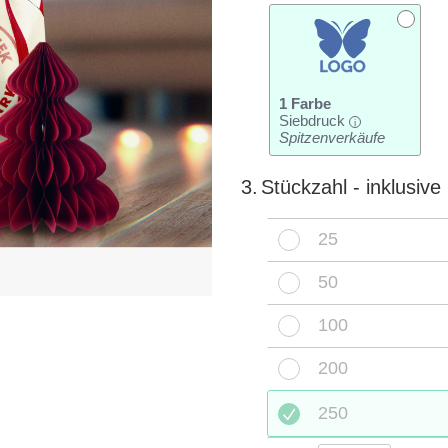
1 Farbe
Siebdruck
i
Spitzenverkäufe
3.
Stückzahl - inklusiv
25
50
100
200
250