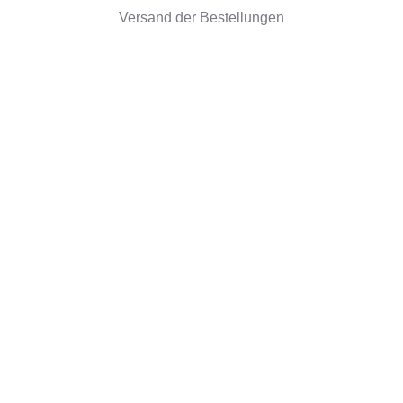
Versand der Bestellungen
Widerrufsrecht
Unternehmensinformationen
Über uns
Umweltfreundliche Geschenke
Rezensionen
©2026 Camaloon
Cookies
Nutzungsbedindungen
Cookie-Einstellungen
|
|